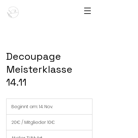
Decoupage
Meisterklasse
14.11
Beginnt am: 14. Nov.
B
e
20€
g
/
20€ / Mitglieder 10€
i
Mitglieder
10€
n
n