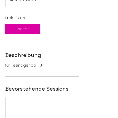
Atelier TUM-Art
t
a
m
Freie Plätze
:
1
4
Weiter
.
N
o
v
.
Beschreibung
für Teenager ab 11 J.
Bevorstehende Sessions